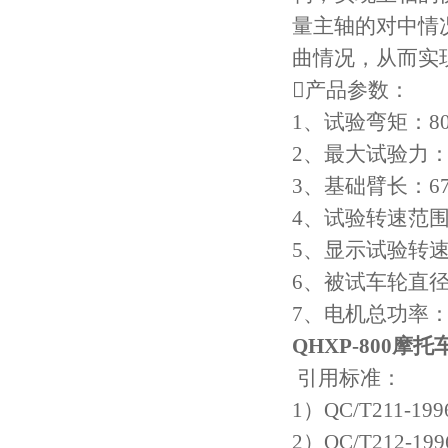
量主轴的对中情
曲情况，从而实
产品参数：
1、试验弯矩：80
2、最大试验力：2
3、基础臂长：670
4、试验转速范围：0
5、显示试验转速
6、被试车轮直径：
7、电机总功率：≤
QHXP-800
摩托
引用标准：
1）QC/T211
2）QC/T21