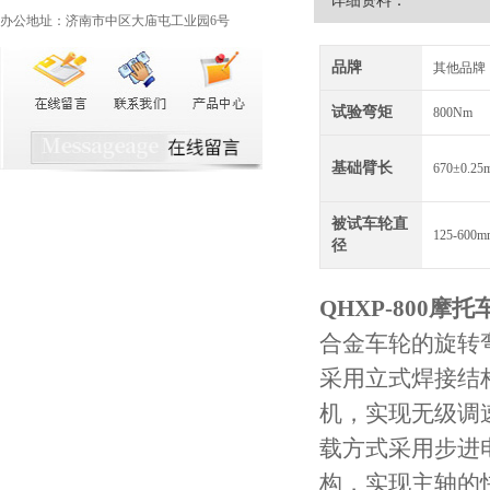
详细资料：
办公地址：济南市中区大庙屯工业园6号
品牌
其他品牌
试验弯矩
800Nm
基础臂长
670±0.25
被试车轮直
125-600
径
QHXP-800
摩托
合金车轮的旋转
采用立式焊接结
机，实现无级调
载方式采用步进
构，实现主轴的