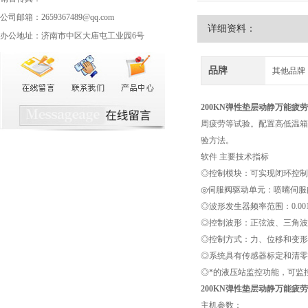
公司邮箱：2659367489@qq.com
详细资料：
办公地址：济南市中区大庙屯工业园6号
品牌
其他品牌
200KN
弹性垫层动静万能疲劳
周疲劳等试验。配置高低温箱可
验方法。
软件 主要技术指标
◎控制模块：可实现闭环控制功
◎伺服阀驱动单元：喷嘴伺服
◎波形发生器频率范围：0.001‐
◎控制波形：正弦波、三角波
◎控制方式：力、位移和变形
◎系统具有传感器标定和清零
◎*的液压站监控功能，可监
200KN
弹性垫层动静万能疲劳
主机参数：