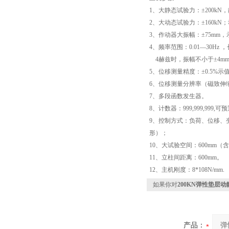
1、大静态试验力：±200kN
2、大动态试验力：±160kN
3、作动器大振幅：±75mm，示
4、频率范围：0.01—30Hz 
4赫兹时，振幅不小于±4m
5、位移测量精度：±0.5%示
6、位移测量分辨率（磁致伸缩
7、多段函数发生器。
8、计数器：999,999,999,可
9、控制方式：负荷、位移、
形）；
10、大试验空间：600mm（
11、立柱间距离：600mm。
12、主机刚度：8*108N/mm.
如果你对
200KN弹性垫层
产品：