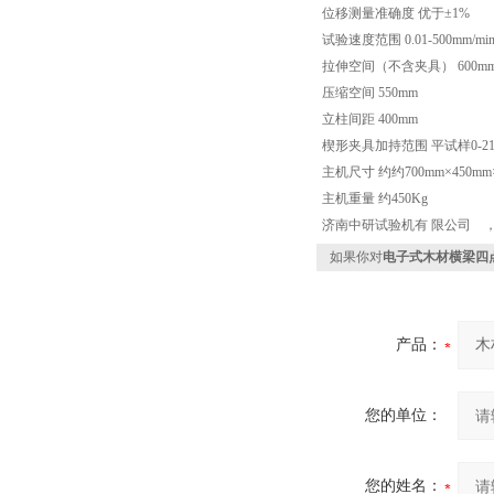
位移测量准确度 优于±1%
试验速度范围 0.01-500mm/mi
拉伸空间（不含夹具） 600m
压缩空间 550mm
立柱间距 400mm
楔形夹具加持范围 平试样0-21
主机尺寸 约约700mm×450mm×
主机重量 约450Kg
济南中研试验机有 限公司 
如果你对
电子式木材横梁四
产品：
您的单位：
您的姓名：