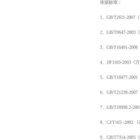
依据标准：
1、GB/T2611-20
2、GB/T9647-20
3、GB/T16491-2
4、JJF1103-200
5、GB/T18477-20
6、GB/T21238-2
7、GB/T18998.2-
8、CJ/T165 -2002
9、GB/T7314-20